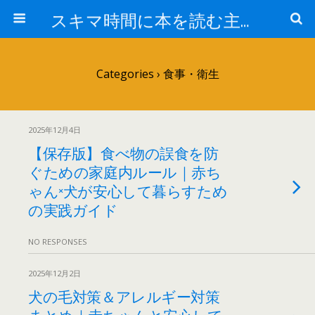
スキマ時間に本を読む主婦のつぶやき
Categories ›
食事・衛生
2025年12月4日
【保存版】食べ物の誤食を防
ぐための家庭内ルール｜赤ち
ゃん×犬が安心して暮らすため
の実践ガイド
NO RESPONSES
2025年12月2日
犬の毛対策＆アレルギー対策
まとめ｜赤ちゃんと安心して