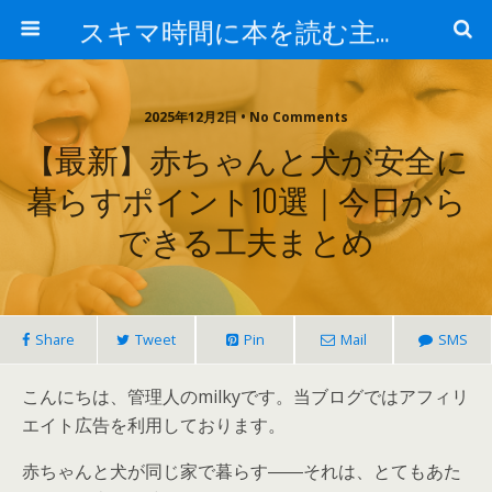
スキマ時間に本を読む主婦のつぶやき
2025年12月2日 • No Comments
【最新】赤ちゃんと犬が安全に
暮らすポイント10選｜今日から
できる工夫まとめ
Share
Tweet
Pin
Mail
SMS
こんにちは、管理人のmilkyです。当ブログではアフィリ
エイト広告を利用しております。
赤ちゃんと犬が同じ家で暮らす――それは、とてもあた